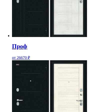
Проф
от
26670
₽