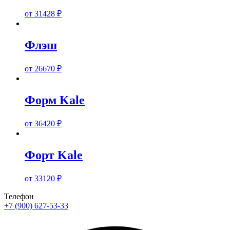
от
31428
₽
Флэш
от
26670
₽
Форм Kale
от
36420
₽
Форт Kale
от
33120
₽
Телефон
+7 (900) 627-53-33