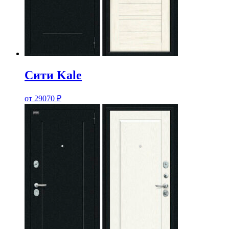
Сити Kale
от
29070
₽