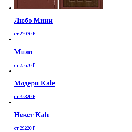
Любо Мини
от
23970
₽
Мило
от
23670
₽
Модерн Kale
от
32820
₽
Некст Kale
от
29220
₽