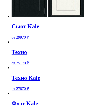
Сьют Kale
от
29970
₽
Техно
от
25170
₽
Техно Kale
от
27870
₽
Флэт Kale