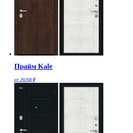
Прайм Kale
от
29268
₽