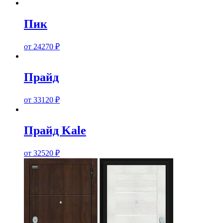
Пик
от
24270
₽
Прайд
от
33120
₽
Прайд Kale
от
32520
₽