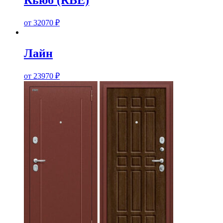
Кьюб (RBE)
от
32070
₽
Лайн
от
23970
₽