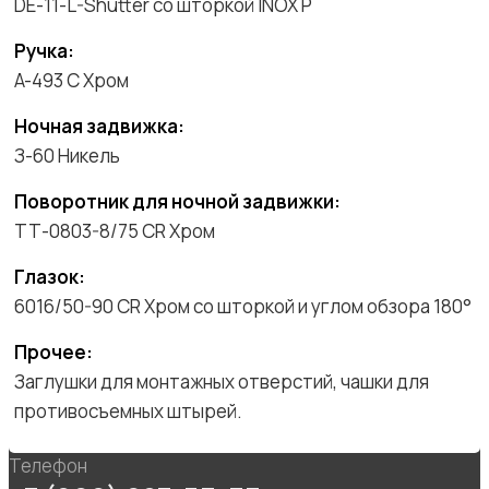
DE-11-L-Shutter со шторкой INOX P
Ручка:
A-493 C Хром
Ночная задвижка:
З-60 Никель
Поворотник для ночной задвижки:
ТТ-0803-8/75 CR Хром
Глазок:
6016/50-90 CR Хром со шторкой и углом обзора 180°
Прочее:
Заглушки для монтажных отверстий, чашки для
противосъемных штырей.
Телефон