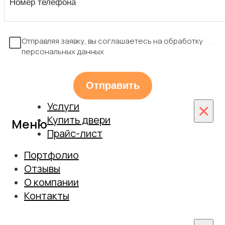
Отправляя заявку, вы соглашаетесь на обработку
персональных данных
Услуги
×
Купить двери
Меню
Прайс-лист
Монтаж
Межкомнатные двери
Портфолио
Установка дверей из массива
Входные двери
Отзывы
Монтаж скрытых дверей
О компании
Замер
Сотрудничество
Контакты
Гарантийное обслуживание
Вакансии
Гарантия