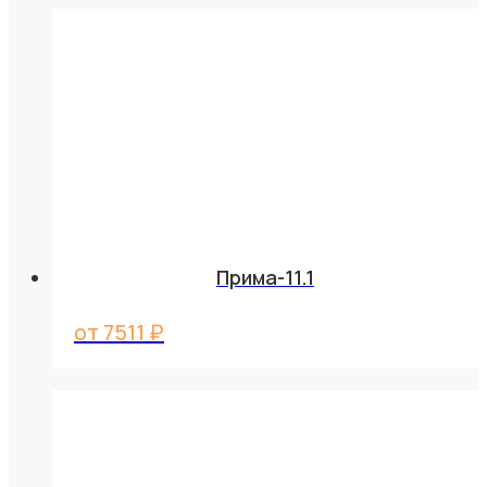
Прима-11.1
от
7511
₽