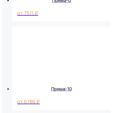
Прима-0
от
7511
₽
Прима-10
от
6786
₽