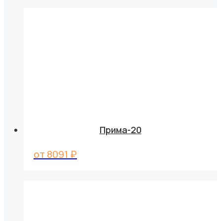
Прима-20
от
8091
₽