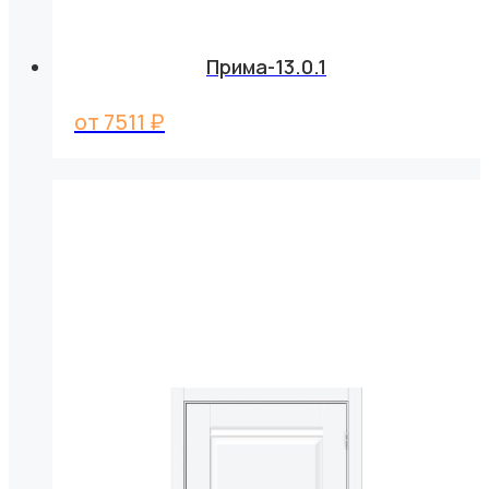
Прима-13.0.1
от
7511
₽