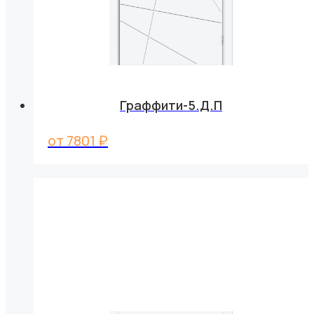
Граффити-5.Д.П
от
7801
₽