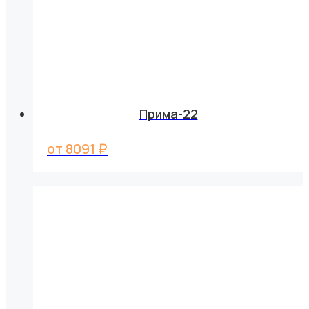
Прима-22
от
8091
₽