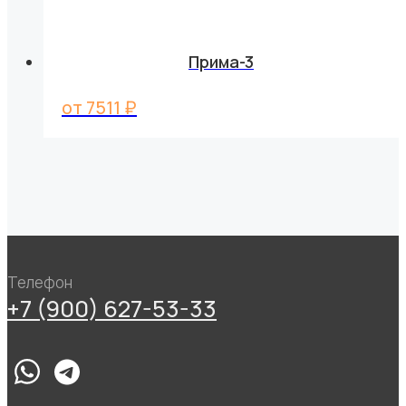
Прима-3
от
7511
₽
Телефон
+7 (900) 627-53-33