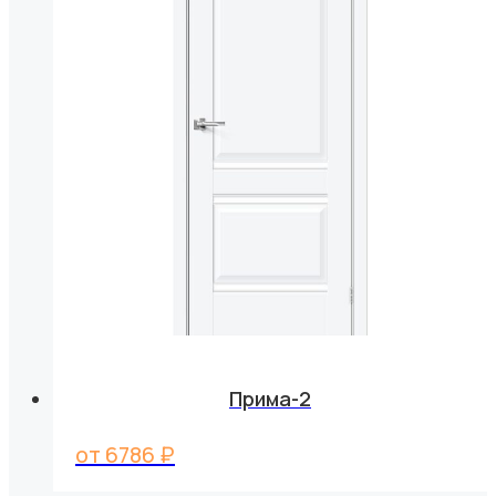
Прима-2
от
6786
₽