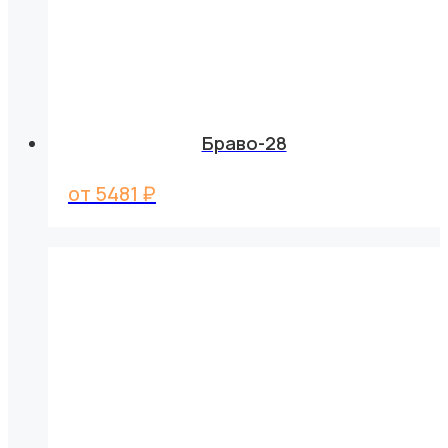
Браво-28
от
5481
₽