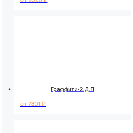
Граффити-2.Д.П
от
7801
₽