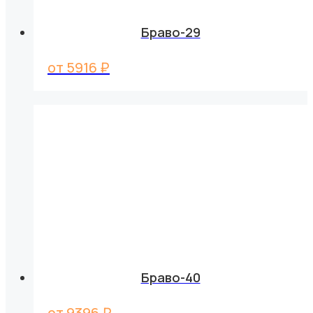
Браво-29
от
5916
₽
Браво-40
от
9396
₽