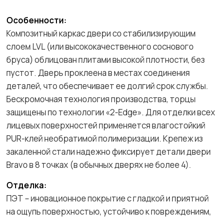
Особенности:
Композитный каркас двери со стабилизирующим
слоем LVL (или высококачественного соснового
бруса) облицован плитами высокой плотности, без
пустот. Дверь проклеена в местах соединения
деталей, что обеспечивает ее долгий срок службы.
Бескромочная технология производства, торцы
защищены по технологии «2-Edge». Для отделки всех
лицевых поверхностей применяется влагостойкий
PUR-клей необратимой полимеризации. Крепеж из
закаленной стали надежно фиксирует детали двери
Bravo в 8 точках (в обычных дверях не более 4).
Отделка:
ПЭТ – иновационное покрытие c гладкой и приятной
на ощупь поверхностью, устойчиво к повреждениям,