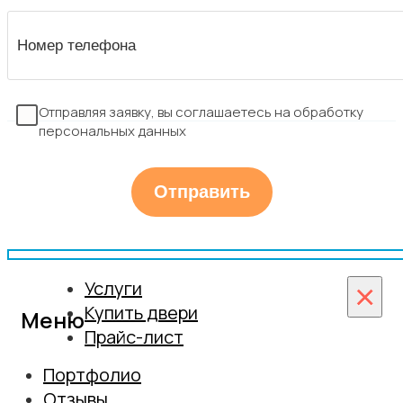
Отправляя заявку, вы соглашаетесь на обработку
персональных данных
Услуги
×
Купить двери
Меню
Прайс-лист
Монтаж
Межкомнатные двери
Портфолио
Установка дверей из массива
Входные двери
Отзывы