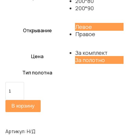
200*80
200*90
Левое
Открывание
Правое
За комплект
Цена
За полотно
Тип полотна
Количество
товара
Инвизибл
В корзину
Браво
Al
(Пc3)
Артикул:
Н/Д