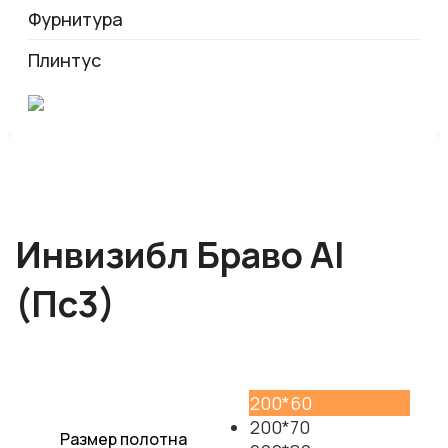
Фурнитура
Плинтус
Инвизибл Браво Al
(Пc3)
200*60
200*70
Размер полотна