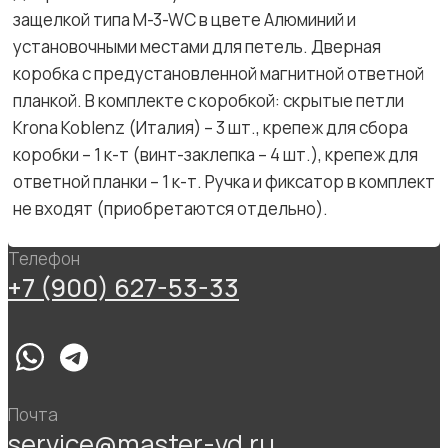
защелкой типа M-3-WC в цвете Алюминий и
установочными местами для петель. Дверная
коробка с предустановленной магнитной ответной
планкой. В комплекте с коробкой: скрытые петли
Krona Koblenz (Италия) – 3 шт., крепеж для сбора
коробки – 1 к-т (винт-заклепка – 4 шт.), крепеж для
ответной планки – 1 к-т. Ручка и фиксатор в комплект
не входят (приобретаются отдельно).
Телефон
+7 (900) 627-53-33
Почта
service@master-vd.ru