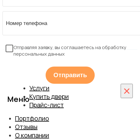
Отправляя заявку, вы соглашаетесь на обработку
персональных данных
Услуги
×
Купить двери
Меню
Прайс-лист
Монтаж
Межкомнатные двери
Портфолио
Установка дверей из массива
Входные двери
Отзывы
Монтаж скрытых дверей
О компании