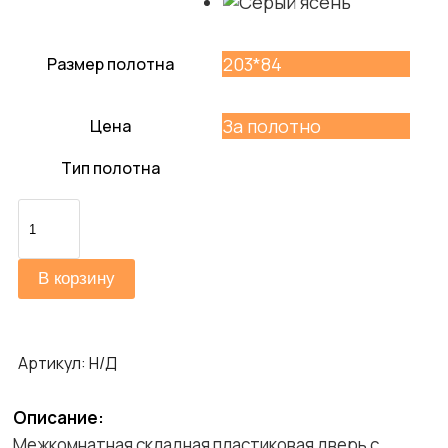
203*84
Размер полотна
За полотно
Цена
Тип полотна
Количество
товара
ДСК
В корзину
007
Артикул:
Н/Д
Описание:
Межкомнатная складная пластиковая дверь с