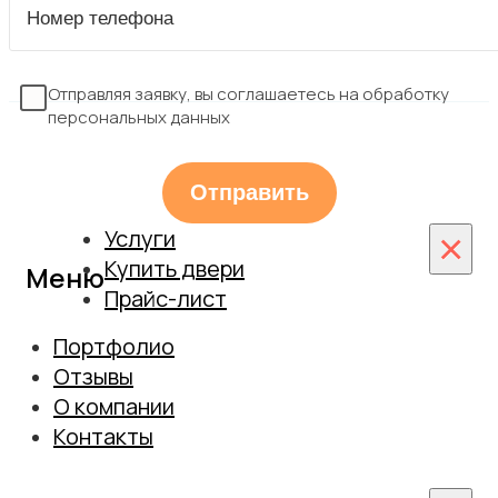
Отправляя заявку, вы соглашаетесь на обработку
персональных данных
Услуги
×
Купить двери
Меню
Прайс-лист
Монтаж
Межкомнатные двери
Портфолио
Установка дверей из массива
Входные двери
Отзывы
Монтаж скрытых дверей
О компании
Замер
Сотрудничество
Контакты
Гарантийное обслуживание
Вакансии
Гарантия