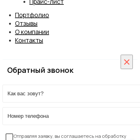
Прайс-лист
Монтаж
Межкомнатные двери
Портфолио
Установка дверей из массива
Входные двери
Отзывы
Монтаж скрытых дверей
О компании
Замер
Сотрудничество
Контакты
Гарантийное обслуживание
Вакансии
Гарантия
×
Обратный звонок
Отправляя заявку, вы соглашаетесь на обработку